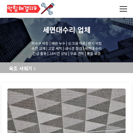
세면대수리
업체
하수구 막힘 | 배관 누수 | 싱크대 역류 | 변기 막힘
수전 교체 | 고압 세척 | 내시경 점검 | 세면대 수리
긴급 출동 | 24시간 상담 | 무료 견적 | 품질 보증
욕조 샤워기