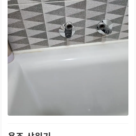
욕조 샤워기