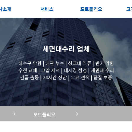
사소개
서비스
포트폴리오
고
인사말
서비스안내
전체보기
상
지사항
포스트
세면대 작업
고
세면대수리
업체
시는길
변기 작업
하수구 막힘 | 배관 누수 | 싱크대 역류 | 변기 막힘
수전 교체 | 고압 세척 | 내시경 점검 | 세면대 수리
긴급 출동 | 24시간 상담 | 무료 견적 | 품질 보증
욕조 작업
원룸 수전 작업
포트폴리오
세탁실 수전 작업