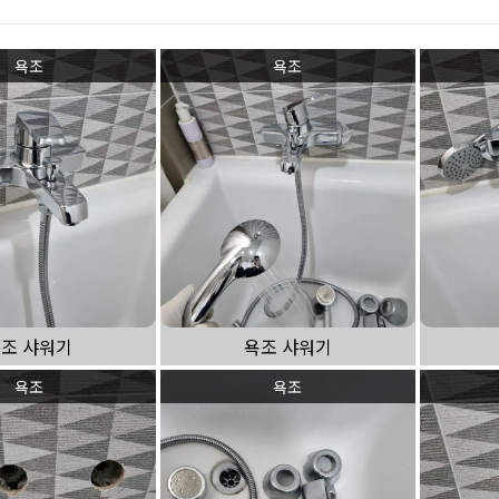
싱크대 작업
욕조
욕조
조 샤워기
욕조 샤워기
욕조
욕조