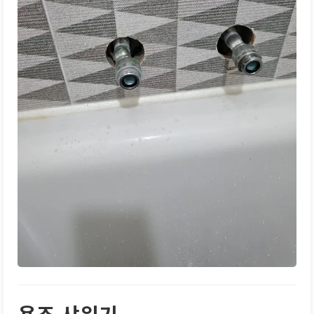
욕조 샤워기