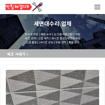
세면대수리
업체
하수구 막힘 | 배관 누수 | 싱크대 역류 | 변기 막힘
수전 교체 | 고압 세척 | 내시경 점검 | 세면대 수리
긴급 출동 | 24시간 상담 | 무료 견적 | 품질 보증
욕조 샤워기