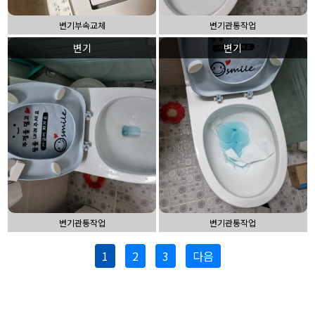
변기부속교체
변기관통작업
변기
변기
변기관통작업
변기관통작업
1
2
3
다음