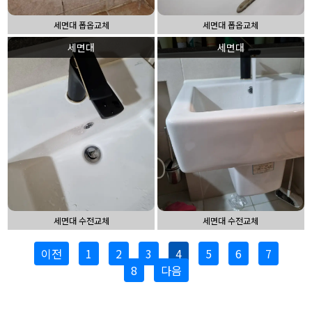
세면대 폽옵교체
세면대 폽옵교체
세면대
세면대
세면대 수전교체
세면대 수전교체
이전
1
2
3
4
5
6
7
8
다음