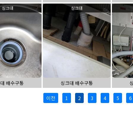
싱크대
싱크대
대 배수구통
싱크대 배수구통
이전
1
2
3
4
5
6