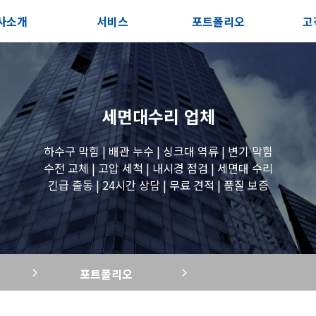
사소개
서비스
포트폴리오
고
인사말
서비스안내
전체보기
상
지사항
포스트
세면대 작업
고
세면대수리
업체
시는길
변기 작업
하수구 막힘 | 배관 누수 | 싱크대 역류 | 변기 막힘
수전 교체 | 고압 세척 | 내시경 점검 | 세면대 수리
긴급 출동 | 24시간 상담 | 무료 견적 | 품질 보증
욕조 작업
원룸 수전 작업
포트폴리오
세탁실 수전 작업