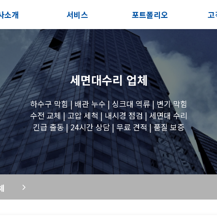
사소개
서비스
포트폴리오
고
인사말
서비스안내
전체보기
상
지사항
포스트
세면대 작업
고
세면대수리
업체
시는길
변기 작업
하수구 막힘 | 배관 누수 | 싱크대 역류 | 변기 막힘
수전 교체 | 고압 세척 | 내시경 점검 | 세면대 수리
긴급 출동 | 24시간 상담 | 무료 견적 | 품질 보증
욕조 작업
원룸 수전 작업
체
세탁실 수전 작업