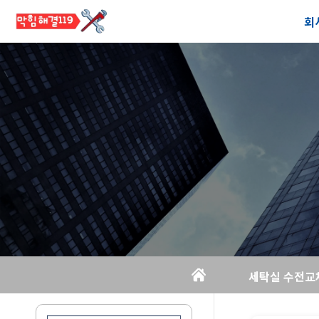
회
공
오
세탁실 수전교