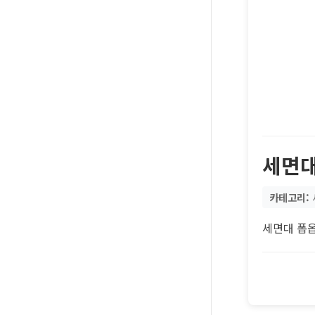
세면대
카테고리:
세면대 폽옵