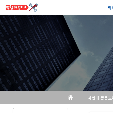
회
공
오
세면대 폽옵교