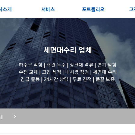
사소개
서비스
포트폴리오
고
인사말
서비스안내
전체보기
상
지사항
포스트
세면대 작업
고
세면대수리
업체
시는길
변기 작업
하수구 막힘 | 배관 누수 | 싱크대 역류 | 변기 막힘
수전 교체 | 고압 세척 | 내시경 점검 | 세면대 수리
긴급 출동 | 24시간 상담 | 무료 견적 | 품질 보증
욕조 작업
원룸 수전 작업
체
세탁실 수전 작업