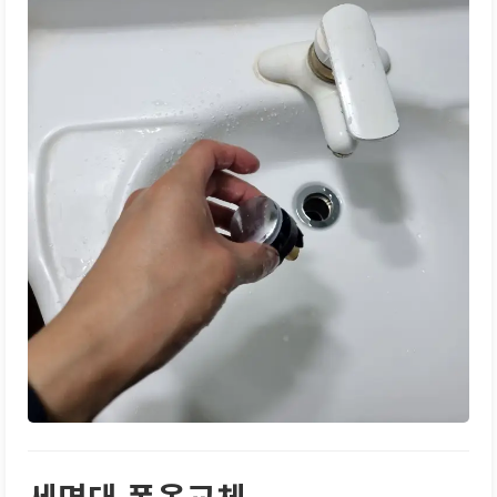
세면대 폽옵교체