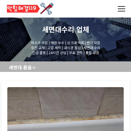
세면대수리
업체
하수구 막힘 | 배관 누수 | 싱크대 역류 | 변기 막힘
수전 교체 | 고압 세척 | 내시경 점검 | 세면대 수리
긴급 출동 | 24시간 상담 | 무료 견적 | 품질 보증
세면대 폽옵교체