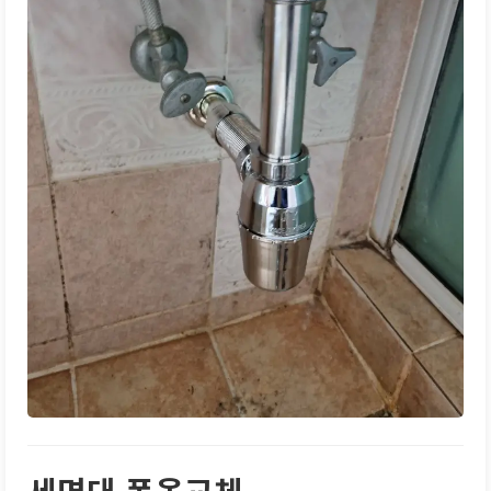
세면대 폽옵교체