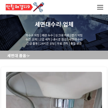
세면대수리
업체
하수구 막힘 | 배관 누수 | 싱크대 역류 | 변기 막힘
수전 교체 | 고압 세척 | 내시경 점검 | 세면대 수리
긴급 출동 | 24시간 상담 | 무료 견적 | 품질 보증
세면대 폽옵교체