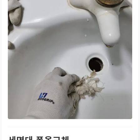
세면대 폽옵교체