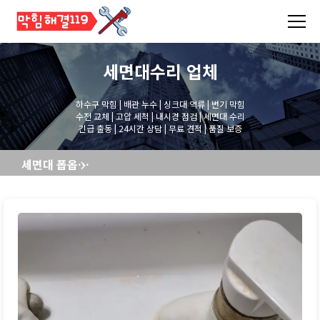
세면대수리
업체
하수구 막힘 | 배관 누수 | 싱크대 역류 | 변기 막힘
수전 교체 | 고압 세척 | 내시경 점검 | 세면대 수리
긴급 출동 | 24시간 상담 | 무료 견적 | 품질 보증
세면대 폽옵교체