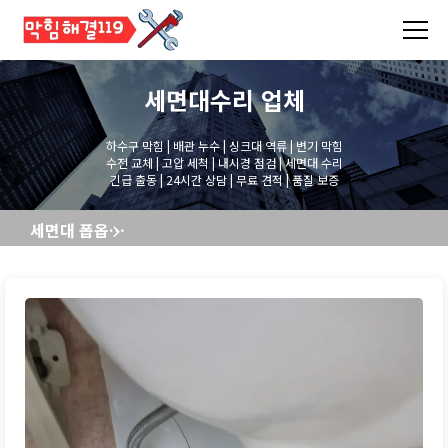
세면대수리
업체
하수구 막힘 | 배관 누수 | 싱크대 역류 | 변기 막힘
수전 교체 | 고압 세척 | 내시경 점검 | 세면대 수리
긴급 출동 | 24시간 상담 | 무료 견적 | 품질 보증
세면대 폽옵교체