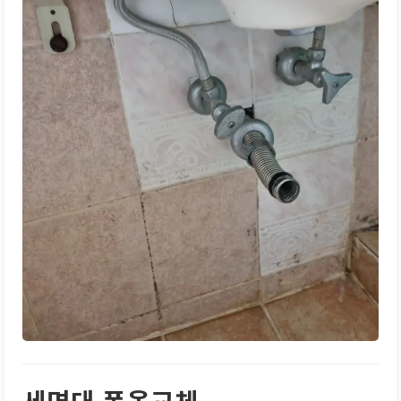
세면대 폽옵교체