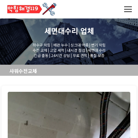
세면대수리
업체
하수구 막힘 | 배관 누수 | 싱크대 역류 | 변기 막힘
수전 교체 | 고압 세척 | 내시경 점검 | 세면대 수리
긴급 출동 | 24시간 상담 | 무료 견적 | 품질 보증
샤워수전교체